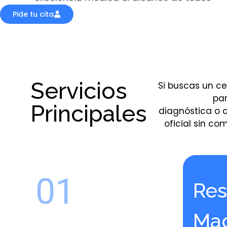
Pide tu cita
Servicios
Si buscas un c
par
Principales
diagnóstica o c
oficial sin co
01
Res
Mag