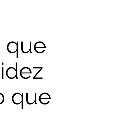
 que
pidez
to que