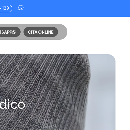
6 129
TSAPP
CITA ONLINE
dico