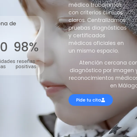
médico trabajamos
con criterios clínicos
claros. Centralizamos
ona de
pruebas diagnósticas
y certificados
0
98%
médicos oficiales en
un mismo espacio.
lidades
reseñas
Atención cercana co
cas
positivas
diagnóstico por imagen 
reconocimientos médico
en Málag
Pide tu cita