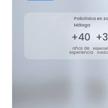
Policlínica en z
Málaga
+40
+3
años de
especia
experiencia
médi