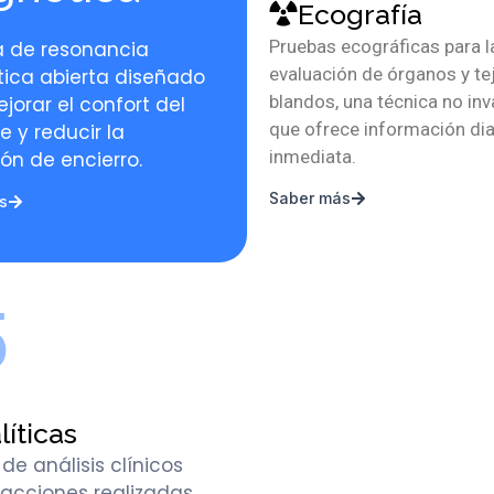
Ecografía
Pruebas ecográficas para l
a de resonancia
evaluación de órganos y te
ica abierta diseñado
blandos, una técnica no inv
jorar el confort del
que ofrece información di
e y reducir la
inmediata.
ón de encierro.
Saber más
s
5
líticas
 de análisis clínicos
racciones realizadas