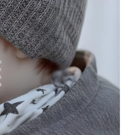
n
y
s
a