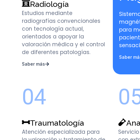
Radiología
Estudios mediante
Sistem
radiografías convencionales
magnét
con tecnología actual,
para me
orientados a apoyar la
pacient
valoración médica y el control
sensaci
de diferentes patologías.
Saber má
Saber más
04
0
Traumatología
Ana
Atención especializada para
Servicio
la valoración y tratamiento de
con ext