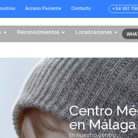
osotros
Acceso Paciente
Contacto
+34 951 79
s
Reconocimientos
Localizaciones
WHA
Centro Mé
en Málaga
En nuestro centro