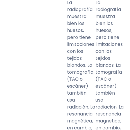
La
La
radiografía
radiografía
muestra
muestra
bien los
bien los
huesos,
huesos,
pero tiene
pero tiene
limitaciones
limitaciones
con los
con los
tejidos
tejidos
blandos. La
blandos. La
tomografía
tomografía
(TAC o
(TAC o
escáner)
escáner)
también
también
usa
usa
radiación. La
radiación. La
resonancia
resonancia
magnética,
magnética,
en cambio,
en cambio,