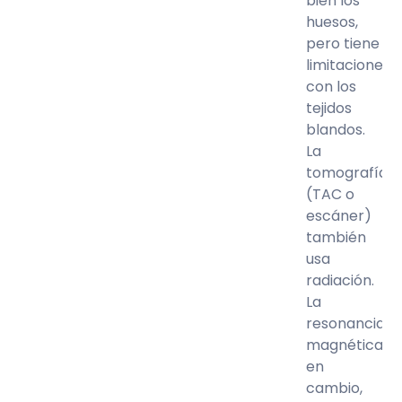
bien los
huesos,
pero tiene
limitaciones
con los
tejidos
blandos.
La
tomografía
(TAC o
escáner)
también
usa
radiación.
La
resonancia
magnética,
en
cambio,