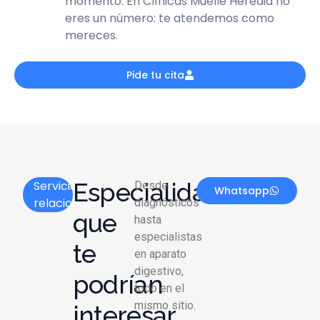
momento. En Clínicas Muelle Heredia no
eres un número: te atendemos como
mereces.
Pide tu cita
Especialidades
Servicios
Desde
Whatsapp
relacionados
diagnósticos
que
hasta
especialistas
te
en aparato
digestivo,
podrían
todo en el
mismo sitio.
interesar