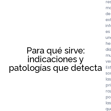
re
ma
de
ex
inf
es
un
he
Para qué sirve:
di
m
indicaciones y
ver
patologías que detecta
Es
so
las
pr
ra
po
las
qu