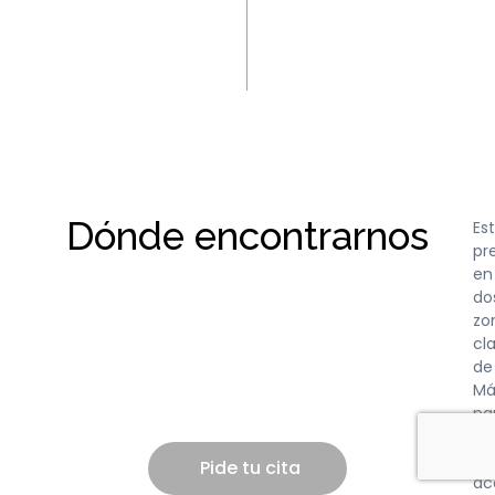
Dónde encontrarnos
Es
pr
en
do
zo
cl
de
Má
pa
qu
pu
Pide tu cita
ac