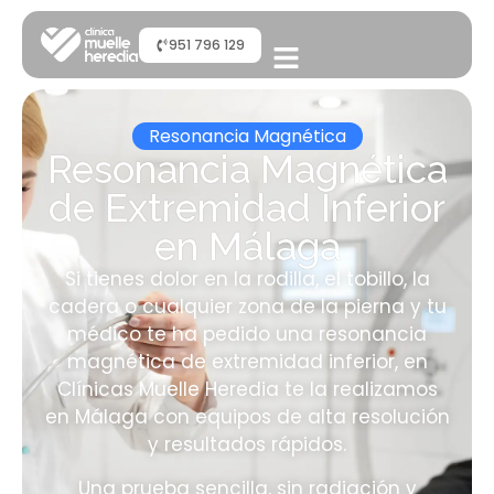
951 796 129
Resonancia Magnética
Resonancia Magnética
de Extremidad Inferior
en Málaga
Si tienes dolor en la rodilla, el tobillo, la
cadera o cualquier zona de la pierna y tu
médico te ha pedido una resonancia
magnética de extremidad inferior, en
Clínicas Muelle Heredia te la realizamos
en Málaga con equipos de alta resolución
y resultados rápidos.
Una prueba sencilla, sin radiación y