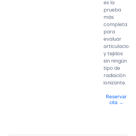
es la
prueba
más
completa
para
evaluar
articulacione
y tejidos
sin ningún
tipo de
radiación
ionizante.
Reservar
cita →