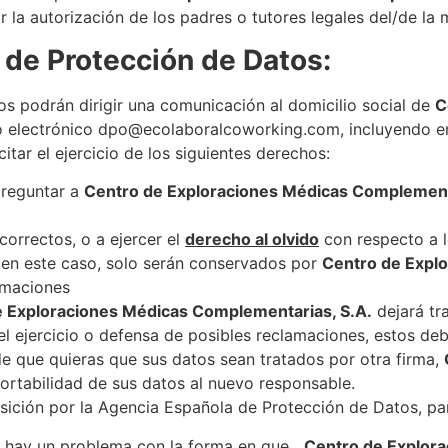
r la autorización de los padres o tutores legales del/de la 
 de Protección de Datos:
os podrán dirigir una comunicación al domicilio social de
C
o electrónico dpo@ecolaboralcoworking.com, incluyendo en
itar el ejercicio de los siguientes derechos:
preguntar a
Centro de Exploraciones Médicas Complementa
 correctos, o a ejercer el
derecho al olvido
con respecto a 
 en este caso, solo serán conservados por
Centro de Expl
amaciones
e Exploraciones Médicas Complementarias, S.A.
dejará tra
el ejercicio o defensa de posibles reclamaciones, estos deb
de que quieras que sus datos sean tratados por otra firma,
a portabilidad de sus datos al nuevo responsable.
osición por la Agencia Española de Protección de Datos, pa
e hay un problema con la forma en que
Centro de Explor