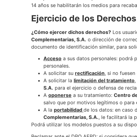
14 años se habilitarán los medios para recaba
Ejercicio de los Derechos
¿Cómo ejercer dichos derechos?
Los usuari
Complementarias, S.A.
o dirección de corre
documento de identificación similar, para solic
Acceso
a sus datos personales: podrá 
personales.
A solicitar su
rectificación
, si no fuesen
A solicitar la
limitación del tratamiento
,
S.A.
para el ejercicio o defensa de recl
A
oponerse
a su tratamiento:
Centro d
salvo que por motivos legítimos o para 
A la
portabilidad
de los datos: en caso 
Complementarias, S.A.
, le facilitará l
Podrá utilizar los modelos puestos a su disp
Reclamar ante el DPO AEPD: si considera qu