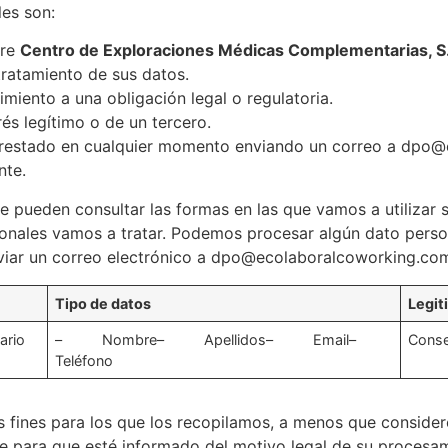
es son:
tre
Centro de Exploraciones Médicas Complementarias, S
tratamiento de sus datos.
iento a una obligación legal o regulatoria.
és legítimo o de un tercero.
 prestado en cualquier momento enviando un correo a dpo
nte.
 pueden consultar las formas en las que vamos a utilizar s
nales vamos a tratar. Podemos procesar algún dato persona
enviar un correo electrónico a dpo@ecolaboralcoworking.co
Tipo de datos
Legit
ario
– Nombre– Apellidos– Email–
Conse
Teléfono
los fines para los que los recopilamos, a menos que cons
e para que esté informado del motivo legal de su procesam