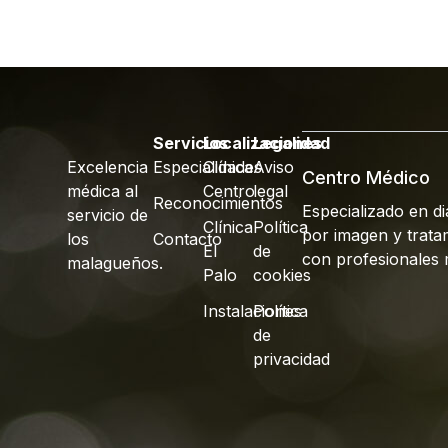
Servicios
Localizaciones
Legalidad
Excelencia
Especialidades
Clínica
Aviso
Centro Médico
médica al
Centro
legal
Reconocimientos
Especializado en d
servicio de
Clínica
Política
por imagen y trata
los
Contacto
El
de
con profesionales 
malagueños.
Palo
cookies
Instalaciones
Política
de
privacidad