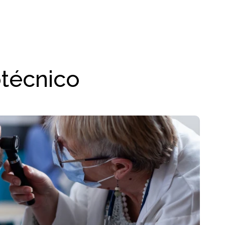
otécnico