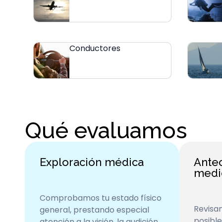
Conductores
Qué evaluamos
Exploración médica
Ante
medi
Comprobamos tu estado físico
Revisam
general, prestando especial
posibl
atención a la visión, la audición