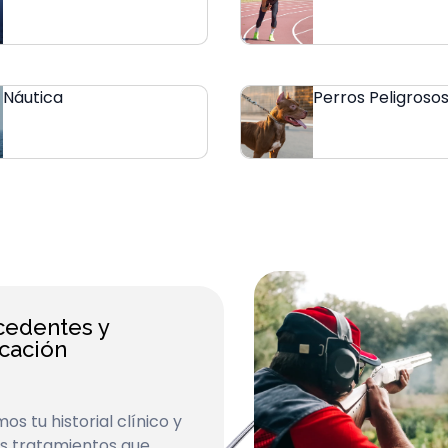
Náutica
Perros Peligroso
cedentes y
cación
os tu historial clínico y
es tratamientos que