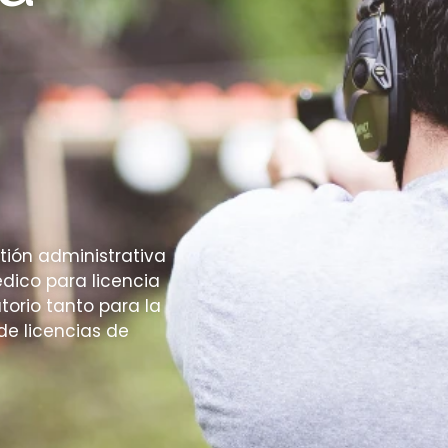
stión administrativa
édico para licencia
orio tanto para la
de licencias de