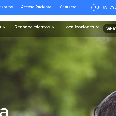
osotros
Acceso Paciente
Contacto
+34 951 79
s
Reconocimientos
Localizaciones
WHA
a