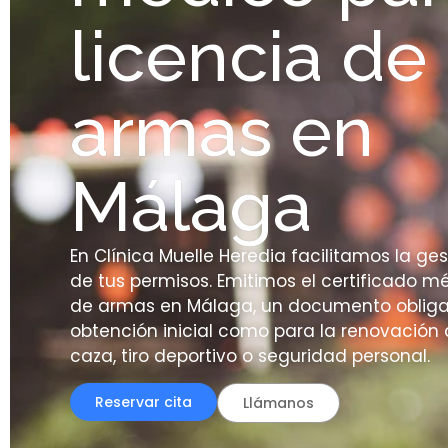
licencia de
armas en
Málaga
En Clínica Muelle Heredia facilitamos la ge
de tus permisos. Emitimos el certificado m
de armas en Málaga, un documento obligat
obtención inicial como para la renovación 
caza, tiro deportivo o seguridad personal.
Reservar cita
Llámanos