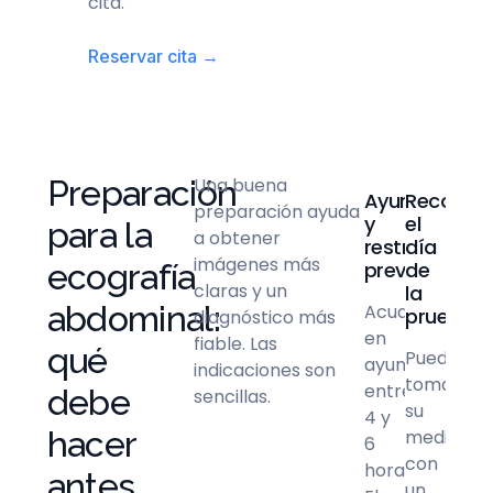
cita.
Reservar cita →
Preparación
Una buena
Ayuno
Recomen
preparación ayuda
y
el
para la
a obtener
restricciones
día
imágenes más
ecografía
previas
de
claras y un
la
abdominal:
Acude
prueba
diagnóstico más
en
fiable. Las
qué
Puede
ayunas
indicaciones son
tomar
entre
debe
sencillas.
su
4 y
hacer
medicaci
6
con
horas.
antes
un