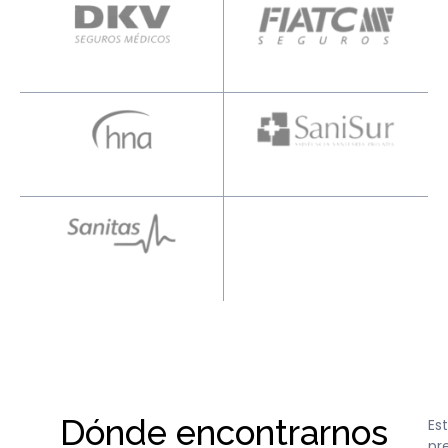
Dónde encontrarnos
Es
pr