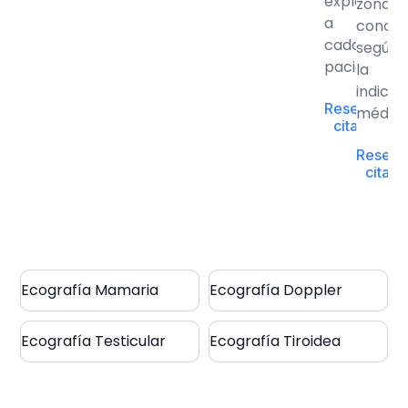
exploració
zona
a
concre
cada
según
paciente.
la
indicac
Reservar
médica
cita →
Reserv
cita 
Ecografía Mamaria
Ecografía Doppler
Ecografía Testicular
Ecografía Tiroidea