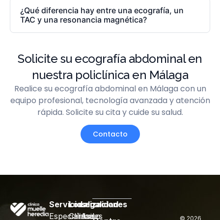
¿Qué diferencia hay entre una ecografía, un
TAC y una resonancia magnética?
Solicite su ecografía abdominal en
nuestra policlínica en Málaga
Realice su ecografía abdominal en Málaga con un
equipo profesional, tecnología avanzada y atención
rápida. Solicite su cita y cuide su salud.
Contacto
Servicios
Localizaciones
Legalidad
Especialidades
Clínica
Aviso
© 2026