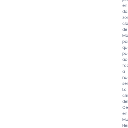
en
do
zo
cl
de
Má
pa
qu
pu
ac
fá
a
nu
ser
La
clí
de
Ce
en
Mu
He