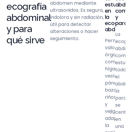
abdomen mediante
ecografía
estudian
abdom
ultrasonidos. Es segura,
en
compl
abdominal
la
y
indolora y sin radiación,
ecografía
parcia
útil para detectar
y para
abdomina
alteraciones o hacer
La
qué sirve
seguimiento.
Permite
ecogra
valorar
abdomi
órganos
compl
como
estudia
hígado,
todo
vesícula,
el
páncreas,
abdom
bazo,
la
riñones
parcial
y
se
vejiga,
centra
adaptando
en
la
una