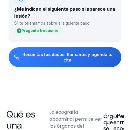
¿Me indican el siguiente paso si aparece una
lesión?
Sí; te orientamos sobre el siguiente paso
Pregunta frecuente
Resueltas tus dudas, llámanos y agenda tu
cita
Qué es
La ecografía
Órganos
Difere
abdominal permite ver
que
entre
una
los órganos del
se
ecogr