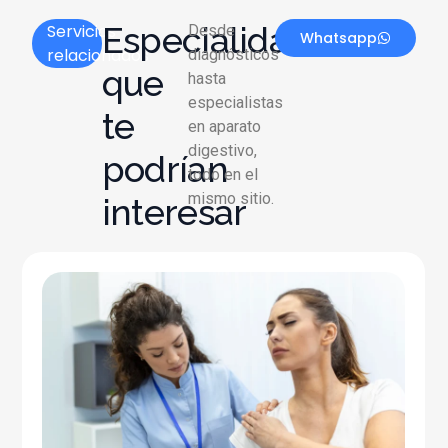
Especialidades
Servicios
Desde
Whatsapp
relacionados
diagnósticos
que
hasta
especialistas
te
en aparato
digestivo,
podrían
todo en el
mismo sitio.
interesar