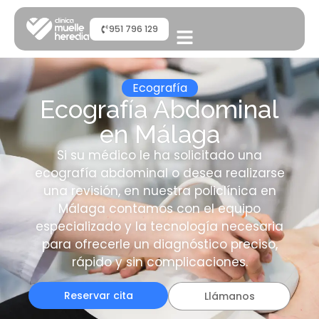
951 796 129
Ecografía
Ecografía Abdominal
en Málaga
Si su médico le ha solicitado una
ecografía abdominal o desea realizarse
una revisión, en nuestra policlínica en
Málaga contamos con el equipo
especializado y la tecnología necesaria
para ofrecerle un diagnóstico preciso,
rápido y sin complicaciones.
Reservar cita
Llámanos