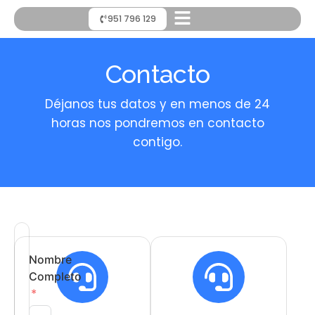
951 796 129
Contacto
Déjanos tus datos y en menos de 24
horas nos pondremos en contacto
contigo.
Nombre
Completo