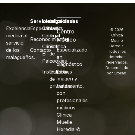
Servicios
Localizaciones
Legalidad
Excelencia
Especialidades
Clínica
Aviso
© 2026
Centro
médica al
Centro
legal
Clínica
Reconocimientos
Médico
Muelle
servicio
Clínica
Política
Heredia.
Especializado
de los
Contacto
Todos los
El
de
en
malagueños.
derechos
Palo
cookies
reservados.
diagnóstico
Desarrollado
por
Instalaciones
Política
por
Croilab
.
imagen y
de
tratamiento,
privacidad
con
profesionales
médicos.
Clínica
Muelle
Heredia ©