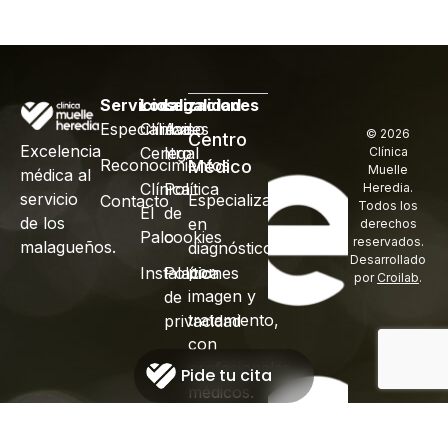
Servicios
Localizaciones
Legalidad
Especialidades
Clínica
Aviso
© 2026
Centro
Excelencia
Centro
legal
Clínica
Reconocimientos
Médico
Muelle
médica al
Clínica
Política
Heredia.
servicio
Especializado
Contacto
Todos los
El
de
de los
en
derechos
Palo
cookies
reservados.
malagueños.
diagnóstico
Desarrollado
por
Instalaciones
Política
por
Croilab
.
imagen y
de
tratamiento,
privacidad
con
profesionales
Pide tu cita
médicos.
Clínica
Muelle